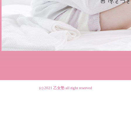
(c) 2021
乙女塾
all right reserved