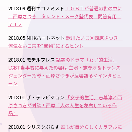
2018.09 週刊エコノミスト
ＬＧＢＴが普通の世の中に
＝西原さつき タレント・メーク塾代表 問答有用／
７１２
2018.05 NHKハートネット
歌川たいじ×西原さつき
何気ない日常を“宝物”にするヒント
2018.01 モデルプレス
話題のドラマ「女子的生活」
LGBT当事者に与えた影響は 主演・志尊淳＆トランス
ジェンダー指導・西原さつきが反響語る＜インタビュ
ー＞
2018.01 ザ・テレビジョン
「女子的生活」志尊淳と西
原さつきが対談！西原『人の人生を左右している作
品』
2018.01 クリスクぷらす
誰もが自分らしくカラフルに