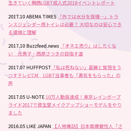
生きていく――関西LGBT成人式2018イベントレポート
2017.10 ABEMA TIMES
「外では水分を我慢…」トラ
ンスジェンダー用トイレは必要？ 大切なのは安心でき
る環境と理解
2017.10 Buzzfeed.news
「オネエ売り」はしたくな
い 元男子・西原さつきの目指す道
2017.07 HUFFPOST
「私は死ねない」葛藤と覚悟をう
つすテレビCM LGBT当事者も「勇気をもらった」の
声
2017.05 U-NOTE
10万人動員達成！東京レインボープ
ライド2017で資生堂メイクアップショーモデルをやり
ました
2016.05 LIKE JAPAN
【人物專訪】日本索爆變性人「さ