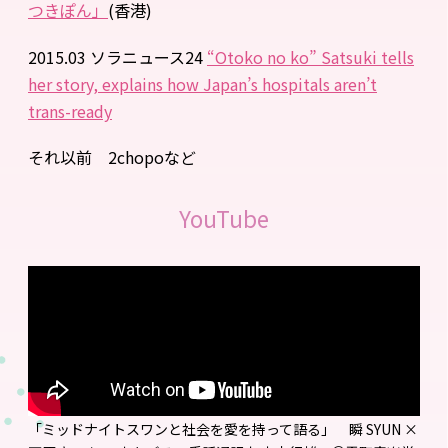
つきぽん」
(香港)
2015.03 ソラニュース24
“Otoko no ko” Satsuki tells
her story, explains how Japan’s hospitals aren’t
trans-ready
それ以前 2chopoなど
YouTube
「ミッドナイトスワンと社会を愛を持って語る」 瞬 SYUN ×