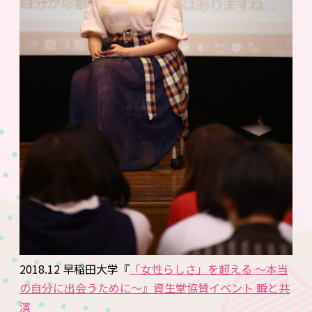
2018.12 早稲田大学『
「女性らしさ」を超える ～本当
の自分に出会うために～
』資生堂協賛イベント 瞬と共
演