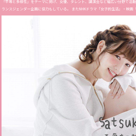
「平等と多様性」をテーマに掲げ、女優、タレント、講演会など幅広い分野で活動。 Miss 
ランスジェンダー企画に協力もしている。 またNHKドラマ「女子的生活」・映