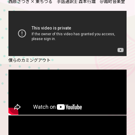
西原さつき × 東ちづる 手話通訳士 森本行雄 ＠霞町音楽堂
僕らのカミングアウト