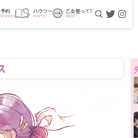
予約
ハウツー
乙女塾って?
RESERVED
HOW TO
ABOUT
ス