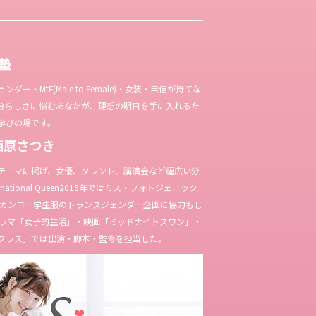
女塾
ー・MtF(Male to Female)・女装・自信が持てな
分らしさに悩むあなたが、理想の明日を手に入れるた
学びの場です。
西原さつき
テーマに掲げ、女優、タレント、講演会など幅広い分
ternational Queen2015年ではミス・フォトジェニック
やカンコー学生服のトランスジェンダー企画に協力もし
Kドラマ「女子的生活」・映画「ミッドナイトスワン」・
クラス」では出演・脚本・監修を担当した。