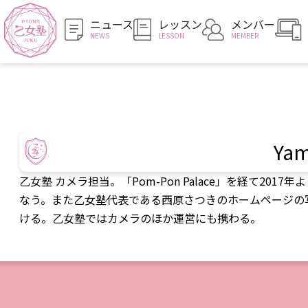
ニュース
レッスン
メンバー
NEWS
LESSON
MEMBER
Yam
乙女塾 カメラ担当。「Pom-Pon Palace」を経て2
なう。また乙女塾代表である西原さつきのホームページの
ける。乙女塾ではカメラのほか運営にも携わる。