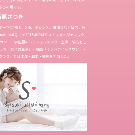
学びの場です。
西原さつき
テーマに掲げ、女優、タレント、講演会など幅広い分
ternational Queen2015年ではミス・フォトジェニック
やカンコー学生服のトランスジェンダー企画に協力もし
Kドラマ「女子的生活」・映画「ミッドナイトスワン」・
クラス」では出演・脚本・監修を担当した。