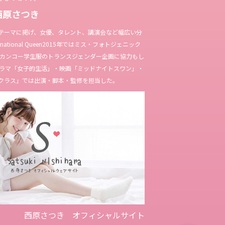
西原さつき
テーマに掲げ、女優、タレント、講演会など幅広い分
ternational Queen2015年ではミス・フォトジェニック
やカンコー学生服のトランスジェンダー企画に協力もし
Kドラマ「女子的生活」・映画「ミッドナイトスワン」・
クラス」では出演・脚本・監修を担当した。
西原さつき オフィシャルサイト