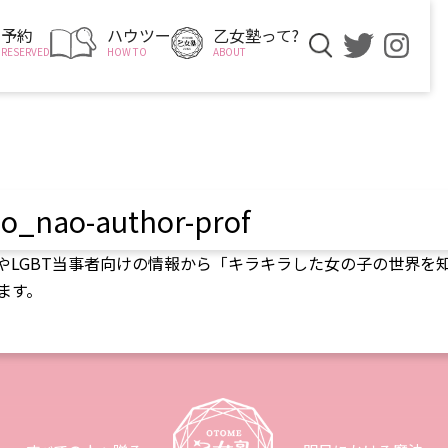
予約
ハウツー
乙女塾って?
RESERVED
HOW TO
ABOUT
so_nao-author-prof
やLGBT当事者向けの情報から「キラキラした女の子の世界を
ます。