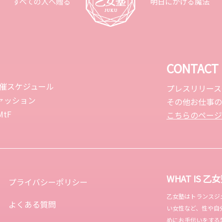
すべての人へ贈る
明日にかける魔法
CONTACT
開催スケジュール
プレスリリース
ァッション
その他お仕事の
tF
こちらのページ
WHAT IS 乙
プライバシーポリシー
乙女塾はトランスジェンダ
よくある質問
い女性など、性や自
めにお手伝いをする