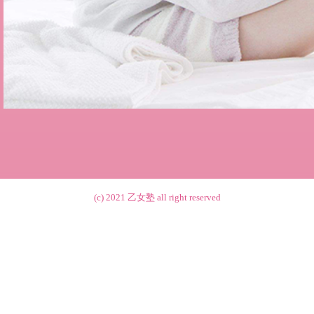
(c) 2021
乙女塾
all right reserved