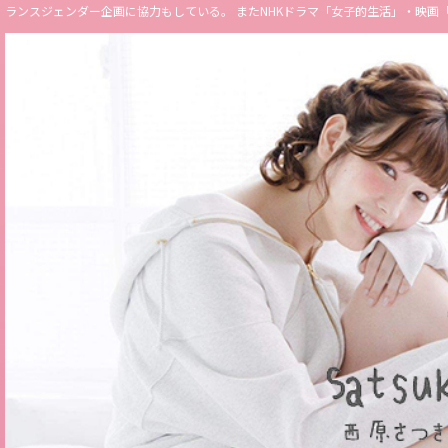
ランスジェンダー企画に協力もしている。 またNHKドラマ「女子的生活」・映