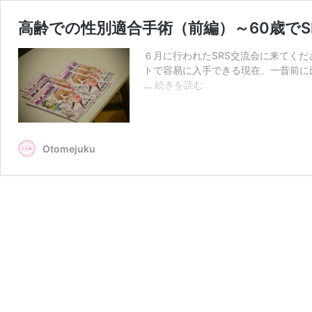
高齢での性別適合手術（前編）～60歳で
６月に行われたSRS交流会に来てくだ
トで容易に入手できる現在、一昔前に
高
…
続きを読む
齢
で
の
性
Otomejuku
別
適
合
手
術
（前
編）
～
60
歳
で