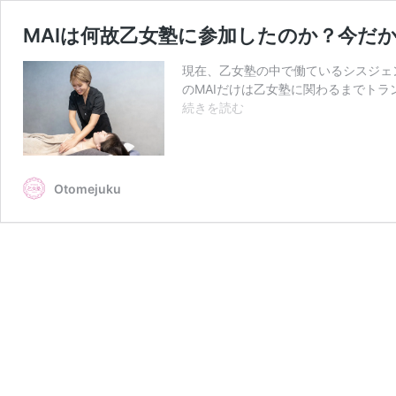
MAIは何故乙女塾に参加したのか？今だ
現在、乙女塾の中で働ているシスジェン
のMAIだけは乙女塾に関わるまでト
MAI
続きを読む
は
何
故
乙
Otomejuku
女
塾
に
参
加
し
た
の
か？
今
だ