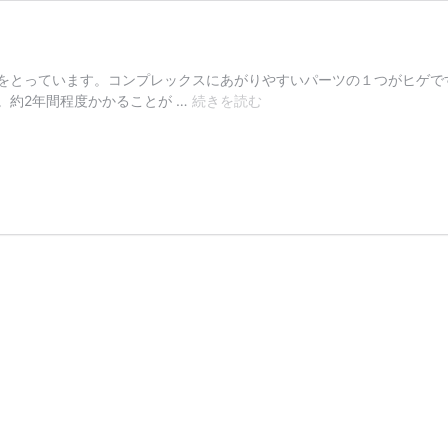
をとっています。コンプレックスにあがりやすいパーツの１つがヒゲで
髭
。約2年間程度かかることが …
続きを読む
の
メ
イ
ク
で
の
隠
し
方
（2025
年
度
版）